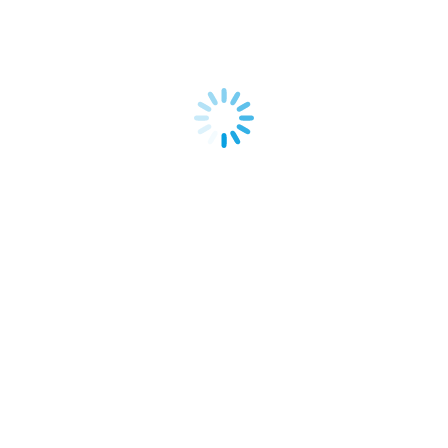
ROGRESA
de vacaciones, en verano se pueden hacer muchas cosas y da t
 distintas tecnologías en auge: HTML, CSS, WordPress, SwiftUI